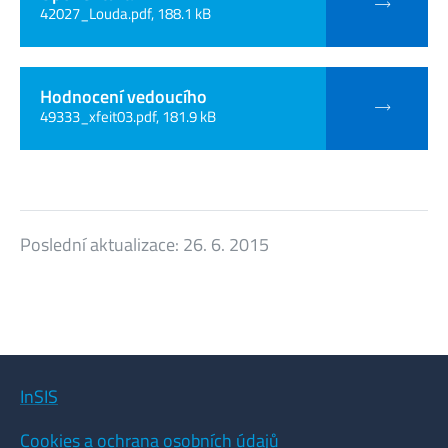
42027_Louda.pdf, 188.1 kB
Hodnocení vedoucího
49333_xfeit03.pdf, 181.9 kB
Poslední aktualizace:
26. 6. 2015
InSIS
Cookies a ochrana osobních údajů