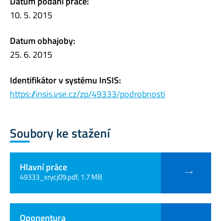
Datum podání práce:
10. 5. 2015
Datum obhajoby:
25. 6. 2015
Identifikátor v systému InSIS:
https://insis.vse.cz/zp/49333/podrobnosti
Soubory ke stažení
Hlavní práce
49333_xrycj09.pdf, 1.7 MB
Oponentura