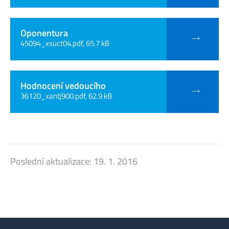
Oponentura
45094_xsuct04.pdf, 65.7 kB
Hodnocení vedoucího
36120_xantj900.pdf, 62.9 kB
Poslední aktualizace:
19. 1. 2016