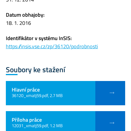
Datum obhajoby:
18. 1. 2016
Identifikátor v systému InSIS:
https://insis.vse.cz/zp/36120/podrobnosti
Soubory ke stažení
Hlavní práce
36120_xmatj59.pdf, 2.7 MB
Příloha práce
12031_xmatj59.pdf, 1.2 MB