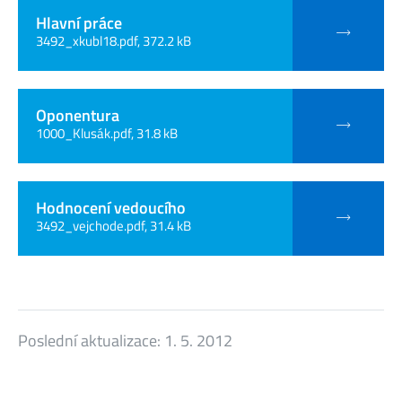
Hlavní práce
3492_xkubl18.pdf, 372.2 kB
Oponentura
1000_Klusák.pdf, 31.8 kB
Hodnocení vedoucího
3492_vejchode.pdf, 31.4 kB
Poslední aktualizace:
1. 5. 2012