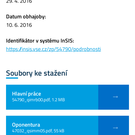
29. 4. 2016
Datum obhajoby:
10. 6. 2016
Identifikátor v systému InSIS:
https://insis.vse.cz/zp/54790/podrobnosti
Soubory ke stažení
Hlavní práce
54790_qimrb00.pdf, 1.2 MB
Oponentura
47032_qsimm05.pdf, 55 kB