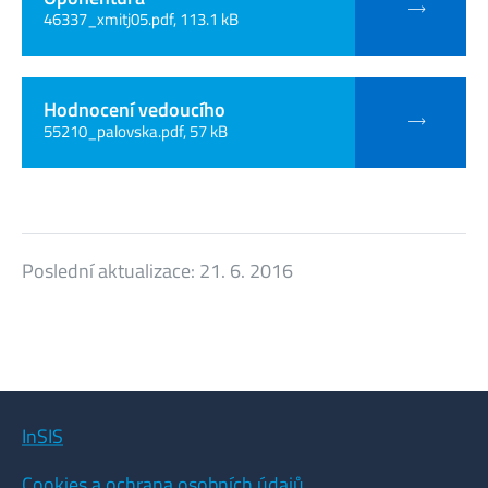
46337_xmitj05.pdf, 113.1 kB
Hodnocení vedoucího
55210_palovska.pdf, 57 kB
Poslední aktualizace:
21. 6. 2016
InSIS
Cookies a ochrana osobních údajů