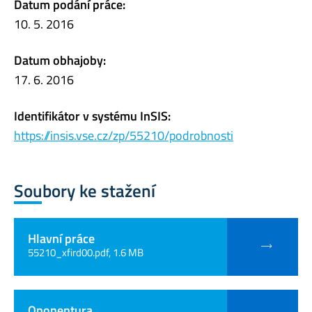
Datum podání práce:
10. 5. 2016
Datum obhajoby:
17. 6. 2016
Identifikátor v systému InSIS:
https://insis.vse.cz/zp/55210/podrobnosti
Soubory ke stažení
Hlavní práce
55210_xfird00.pdf, 1.6 MB
Oponentura