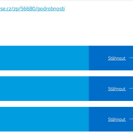
s.vse.cz/zp/56680/podrobnosti
Stáhnout
Stáhnout
Stáhnout