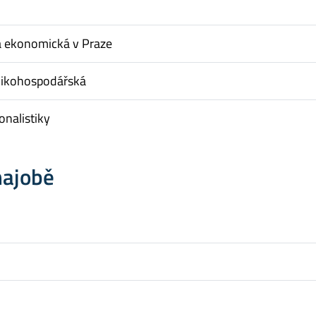
a ekonomická v Praze
nikohospodářská
onalistiky
hajobě