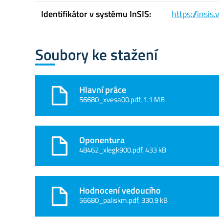
Identifikátor v systému InSIS:
https://insi
Soubory ke stažení
Hlavní práce
56680_xvesa00.pdf, 1.1 MB
Oponentura
48462_xlegk900.pdf, 433 kB
Hodnocení vedoucího
56680_paliskm.pdf, 330.9 kB