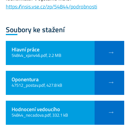
https://insis.vse.cz/zp/54844/podrobnosti
Soubory ke stažení
Hlavní práce
54844_xjanv46.pdf, 2.2 MB
Oponentura
47512_postav.pdf, 427.8 kB
Hodnocení vedoucího
54844_necadova.pdf, 332.1 kB