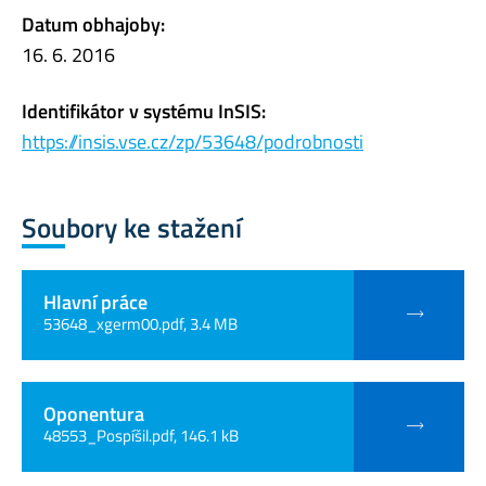
Datum obhajoby:
16. 6. 2016
Identifikátor v systému InSIS:
https://insis.vse.cz/zp/53648/podrobnosti
Soubory ke stažení
Hlavní práce
53648_xgerm00.pdf, 3.4 MB
Oponentura
48553_Pospíšil.pdf, 146.1 kB