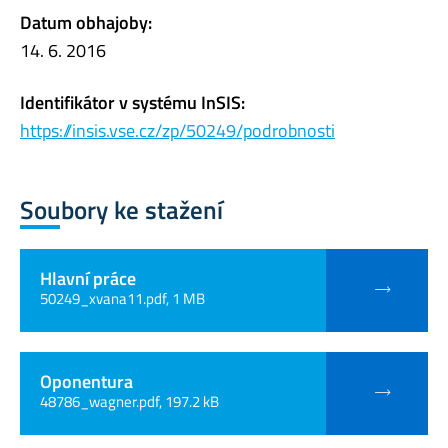
Datum obhajoby:
14. 6. 2016
Identifikátor v systému InSIS:
https://insis.vse.cz/zp/50249/podrobnosti
Soubory ke stažení
Hlavní práce
50249_xvana11.pdf, 1 MB
Oponentura
48786_wagner.pdf, 197.2 kB