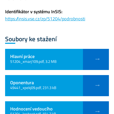
Identifikátor v systému InSIS:
https://insis.vse.cz/zp/51204/podrobnosti
Soubory ke stažení
Hlavní práce
51204_xmarj109.pdf, 3.2 MB
Oponentura
49441_xpekj09.pdf, 231.3 kB
Hodnocení vedoucího
51204_krabect.pdf, 154.7 kB