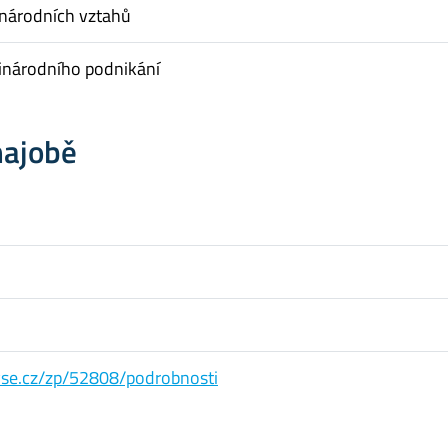
inárodních vztahů
inárodního podnikání
hajobě
s.vse.cz/zp/52808/podrobnosti