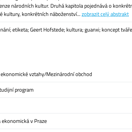
enze národních kultur. Druhá kapitola pojednává o konkrét
ké kultury, konkrétních náboženství...
zobrazit celý abstrakt
ání; etiketa; Geert Hofstede; kultura; guanxi; koncept tváře
 ekonomické vztahy/Mezinárodní obchod
tudijní program
a ekonomická v Praze