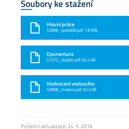
Soubory ke stažení
Hlavní práce
52808_xpokd06.pdf, 1.8 MB
Oponentura
47212_xbejj04.pdf, 62.4 kB
Hodnocení vedoucího
52808_mullero.pdf, 62.3 kB
Poslední aktualizace:
24. 5. 2016