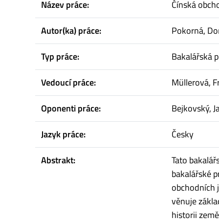
Název práce:
Čínská obcho
Autor(ka) práce:
Pokorná, Do
Typ práce:
Bakalářská p
Vedoucí práce:
Müllerová, F
Oponenti práce:
Bejkovský, J
Jazyk práce:
Česky
Abstrakt:
Tato bakalář
bakalářské p
obchodních j
věnuje zákl
historii zem