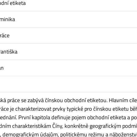
dní etiketa
minika
ráce
rantiška
an
ská práce se zabývá čínskou obchodní etiketou. Hlavním cí
ráce je charakterizovat prvky typické pro čínskou etiketu b
ednání. První kapitola definuje pojem obchodní etiketa a po
adním charakteristikám Číny, konkrétně geografickým podm
ě, demografickým údajům, politickému režimu a náboženství