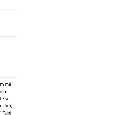
lem mé
ěhem
té se
ínkám,
. Také