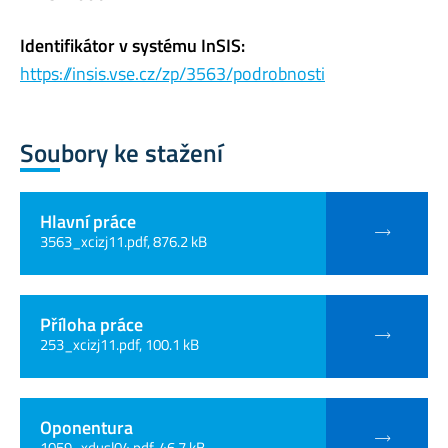
Identifikátor v systému InSIS:
https://insis.vse.cz/zp/3563/podrobnosti
Soubory ke stažení
Hlavní práce
3563_xcizj11.pdf, 876.2 kB
Příloha práce
253_xcizj11.pdf, 100.1 kB
Oponentura
1059_xdusl04.pdf, 46.7 kB