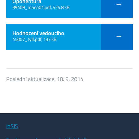
Oponentura
39409_maco01.pdf, 424.8 kB
Hodnocení vedoucího
45007_tylll.pdf, 137 kB
Poslední aktualizace:
18. 9. 2014
InSIS