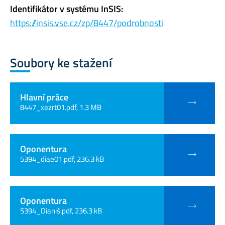
Identifikátor v systému InSIS:
https://insis.vse.cz/zp/8447/podrobnosti
Soubory ke stažení
Hlavní práce
8447_xezrt01.pdf, 1.3 MB
Oponentura
5394_diae01.pdf, 236.3 kB
Oponentura
5394_Dianiš.pdf, 236.3 kB