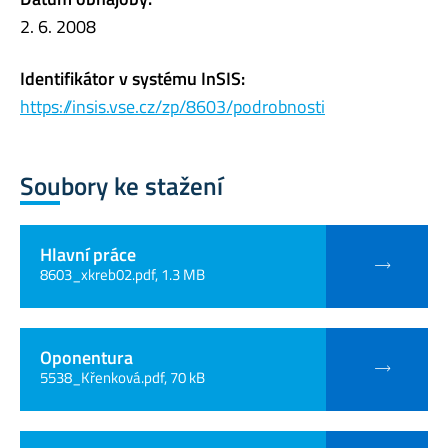
2. 6. 2008
Identifikátor v systému InSIS:
https://insis.vse.cz/zp/8603/podrobnosti
Soubory ke stažení
Hlavní práce
8603_xkreb02.pdf, 1.3 MB
Oponentura
5538_Křenková.pdf, 70 kB