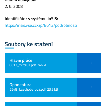
2. 6. 2008
Identifikátor v systému InSIS:
https://insis.vse.cz/zp/8613/podrobnosti
Soubory ke stažení
Hlavní práce
8613_xkrtz01.pdf, 746 kB
Oponentura
5548_Laschoberová.pdf, 23.3 kB