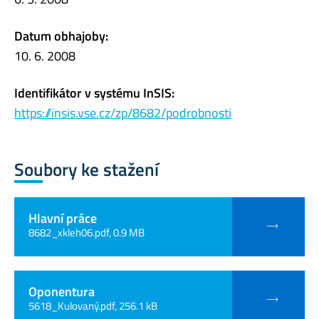
Datum obhajoby:
10. 6. 2008
Identifikátor v systému InSIS:
https://insis.vse.cz/zp/8682/podrobnosti
Soubory ke stažení
Hlavní práce
8682_xkleh06.pdf, 0.9 MB
Oponentura
5618_Kulovaný.pdf, 256.1 kB