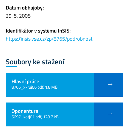
Datum obhajoby:
29. 5. 2008
Identifikátor v systému InSIS:
https://insis.vse.cz/zp/8765/podrobnosti
Soubory ke stažení
Hlavní práce
8765_xkrui06.pdf, 1.8 MB
Oponentura
5697_kotj01.pdf, 128.7 kB