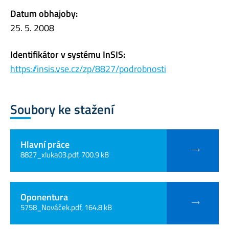
Datum obhajoby:
25. 5. 2008
Identifikátor v systému InSIS:
https://insis.vse.cz/zp/8827/podrobnosti
Soubory ke stažení
Hlavní práce
8827_xluka03.pdf, 700.9 kB
Oponentura
5758_Nováček.pdf, 164.8 kB