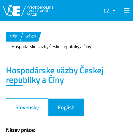
CZ
VŠE
VŠKP
Hospodárske väzby Českej republiky a Číny
Hospodárske väzby Českej
republiky a Číny
Slovensky
English
Název práce: