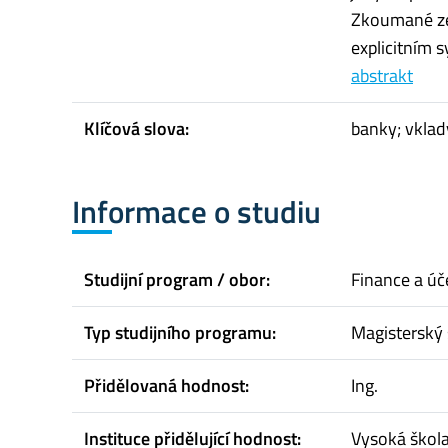
Zkoumané ze
explicitním s
abstrakt
Klíčová slova:
banky; vklady
Informace o studiu
Studijní program / obor:
Finance a úč
Typ studijního programu:
Magisterský 
Přidělovaná hodnost:
Ing.
Instituce přidělující hodnost:
Vysoká škol