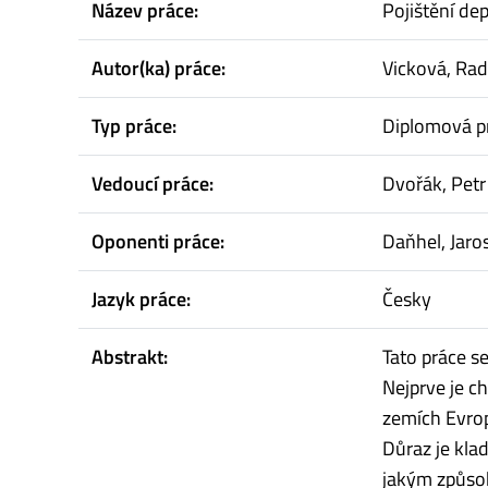
Název práce:
Pojištění dep
Autor(ka) práce:
Vicková, Ra
Typ práce:
Diplomová p
Vedoucí práce:
Dvořák, Petr
Oponenti práce:
Daňhel, Jaro
Jazyk práce:
Česky
Abstrakt:
Tato práce s
Nejprve je c
zemích Evrop
Důraz je klad
jakým způsob