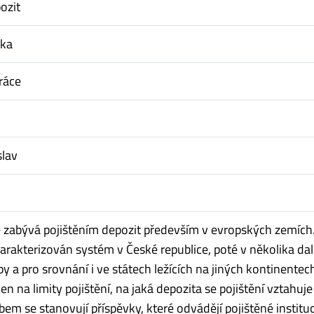
ozit
dka
ráce
slav
e zabývá pojištěním depozit především v evropských zemích
harakterizován systém v České republice, poté v několika dal
y a pro srovnání i ve státech ležících na jiných kontinentec
en na limity pojištění, na jaká depozita se pojištění vztahuje
em se stanovují příspěvky, které odvádějí pojištěné instituc