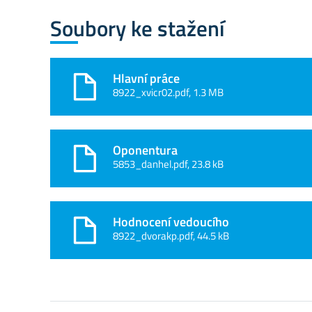
Soubory ke stažení
Hlavní práce
8922_xvicr02.pdf, 1.3 MB
Oponentura
5853_danhel.pdf, 23.8 kB
Hodnocení vedoucího
8922_dvorakp.pdf, 44.5 kB