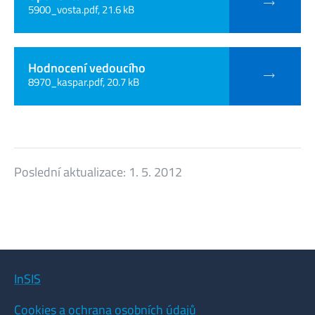
5900_vosta.pdf, 21.6 kB
Hodnocení vedoucího
8970_kaspar.pdf, 20.7 kB
Poslední aktualizace:
1. 5. 2012
InSIS
Cookies a ochrana osobních údajů