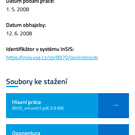
Datum podání práce:
1. 5. 2008
Datum obhajoby:
12. 6. 2008
Identifikátor v systému InSIS:
https://insis.vse.cz/zp/8970/podrobnosti
Soubory ke stažení
Hlavní práce
8970_xmure01.pdf, 0.9 MB
Oponentura