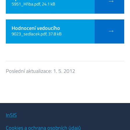
5951_Hřiba.pdf, 24.1 kB
Hodnocení vedoucího
9023_sedlacek.pdf, 37.8 kB
Poslední aktualizace:
1. 5. 2012
InSIS
Cookies a ochrana osobních údajů