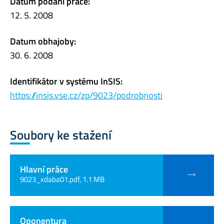
Datum podání práce:
12. 5. 2008
Datum obhajoby:
30. 6. 2008
Identifikátor v systému InSIS:
https://insis.vse.cz/zp/9023/podrobnosti
Soubory ke stažení
Hlavní práce
9023_xdaba01.pdf, 1.1 MB
Oponentura