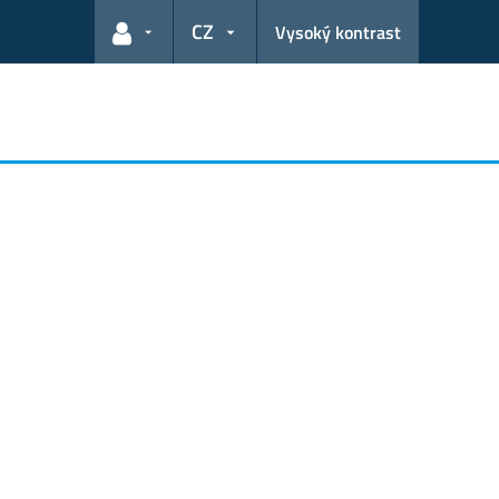
CZ
Vysoký kontrast
Odkazy pro uživatele
j