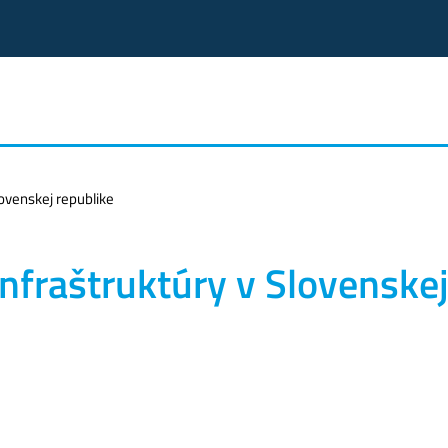
lovenskej republike
infraštruktúry v Slovenske