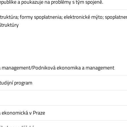
epublike a poukazuje na problémy s tým spojené.
štruktúra; formy spoplatnenia; elektronické mýto; spoplatne
štruktúry
a management/Podniková ekonomika a management
tudijní program
a ekonomická v Praze