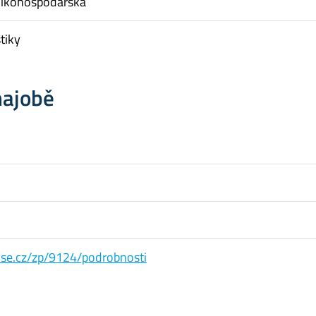
nikohospodářská
tiky
hajobě
s.vse.cz/zp/9124/podrobnosti