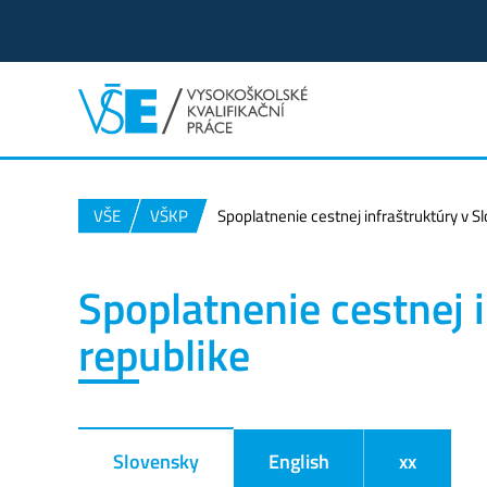
VŠE
VŠKP
Spoplatnenie cestnej infraštruktúry v S
Spoplatnenie cestnej 
republike
Slovensky
English
xx