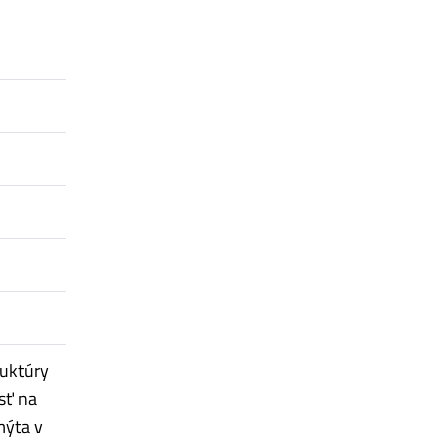
ruktúry
sť na
mýta v