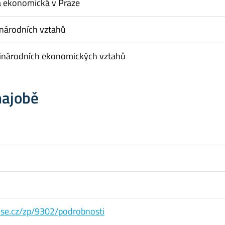
a ekonomická v Praze
inárodních vztahů
inárodních ekonomických vztahů
hajobě
s.vse.cz/zp/9302/podrobnosti