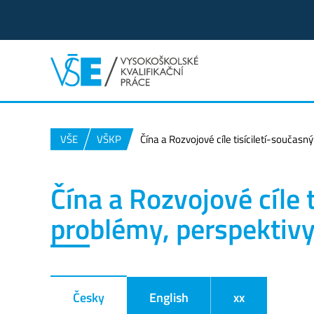
VŠE
VŠKP
Čína a Rozvojové cíle tisíciletí-současn
Čína a Rozvojové cíle 
problémy, perspektiv
Česky
English
xx