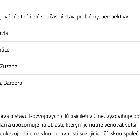
ové cíle tisíciletí-současný stav, problémy, perspektivy
avla
ráce
 Zuzana
, Barbora
vá o stavu Rozvojových cílů tisíciletí v Číně. Vyzdvihuje obl
daří a upozorňuje na oblasti, kterým je nutné věnovat větší
oukazuje dále na vlnu nerovností sužujících čínskou společ