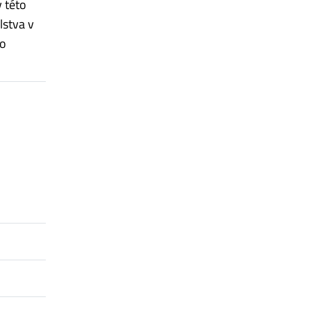
 této
lstva v
 o