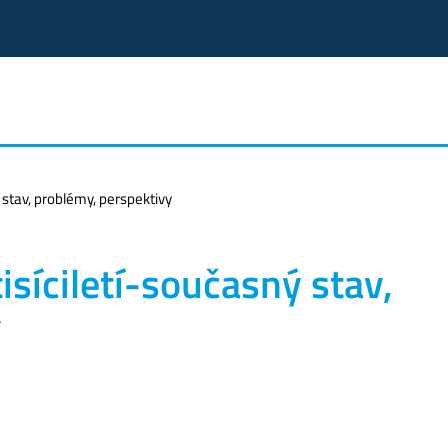
ý stav, problémy, perspektivy
tisíciletí-současný stav,
y