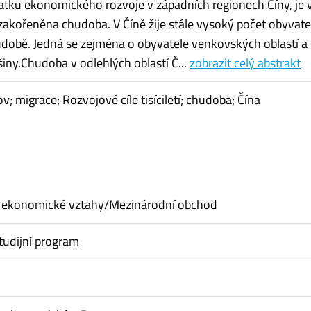
atku ekonomického rozvoje v západních regionech Číny, je v
ě zakořeněna chudoba. V Číně žije stále vysoký počet obyvate
době. Jedná se zejména o obyvatele venkovských oblastí a
iny.Chudoba v odlehlých oblastí Č...
zobrazit celý abstrakt
; migrace; Rozvojové cíle tisíciletí; chudoba; Čína
 ekonomické vztahy/Mezinárodní obchod
tudijní program