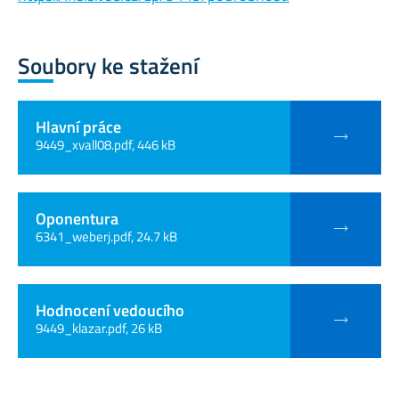
Soubory ke stažení
Hlavní práce
9449_xvall08.pdf, 446 kB
Oponentura
6341_weberj.pdf, 24.7 kB
Hodnocení vedoucího
9449_klazar.pdf, 26 kB