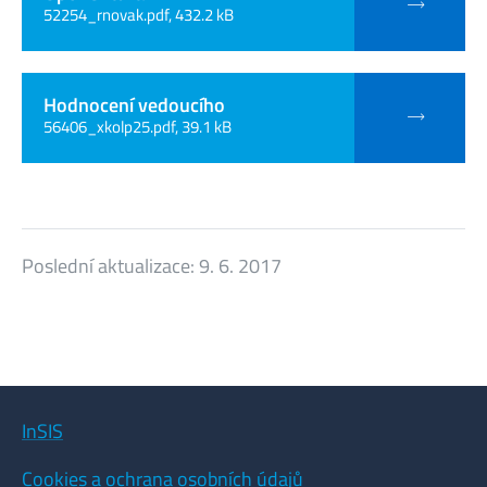
52254_rnovak.pdf, 432.2 kB
Hodnocení vedoucího
56406_xkolp25.pdf, 39.1 kB
Poslední aktualizace:
9. 6. 2017
InSIS
Cookies a ochrana osobních údajů