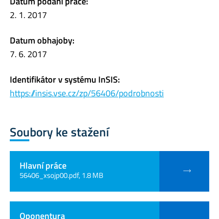
Datum podání práce:
2. 1. 2017
Datum obhajoby:
7. 6. 2017
Identifikátor v systému InSIS:
https://insis.vse.cz/zp/56406/podrobnosti
Soubory ke stažení
Hlavní práce
56406_xsojp00.pdf, 1.8 MB
Oponentura