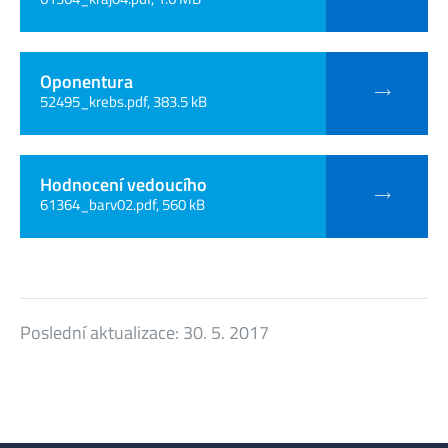
Oponentura
52495_krebs.pdf, 383.5 kB
Hodnocení vedoucího
61364_barv02.pdf, 560 kB
Poslední aktualizace:
30. 5. 2017