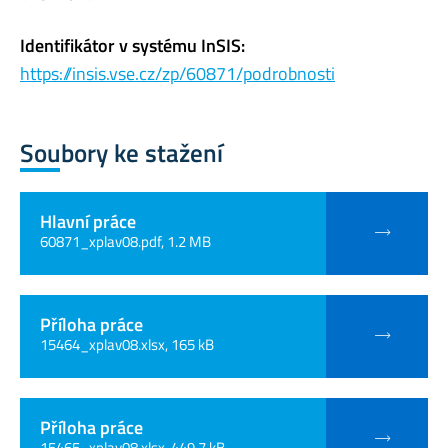
Identifikátor v systému InSIS:
https://insis.vse.cz/zp/60871/podrobnosti
Soubory ke stažení
Hlavní práce
60871_xplav08.pdf, 1.2 MB
Příloha práce
15464_xplav08.xlsx, 165 kB
Příloha práce
15465_xplav08.xlsx, 449.7 kB