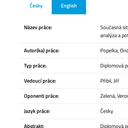
Česky
English
Název práce:
Současná si
analýza a po
Autor(ka) práce:
Popelka, Ond
Typ práce:
Diplomová p
Vedoucí práce:
Přibil, Jiří
Oponenti práce:
Zelená, Vero
Jazyk práce:
Česky
Abstrakt:
Diplomová p