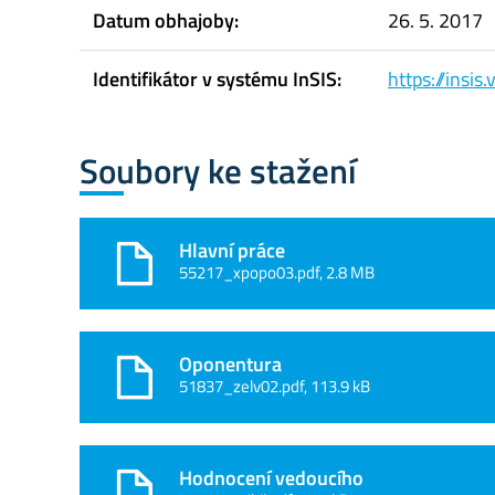
Datum obhajoby:
26. 5. 2017
Identifikátor v systému InSIS:
https://insi
Soubory ke stažení
Hlavní práce
55217_xpopo03.pdf, 2.8 MB
Oponentura
51837_zelv02.pdf, 113.9 kB
Hodnocení vedoucího