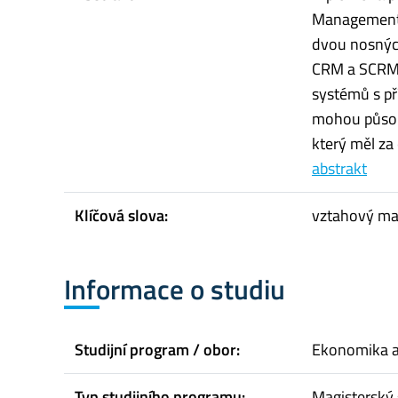
Management s
dvou nosných
CRM a SCRM s
systémů s př
mohou působi
který měl za 
abstrakt
Klíčová slova:
vztahový mar
Informace o studiu
Studijní program / obor:
Ekonomika 
Typ studijního programu:
Magisterský 