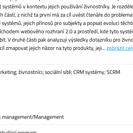
ystémů v kontextu jejich používání živnostníky. Je rozděl
 částí, z nichž ta první má za cíl uvést čtenáře do problema
ystémů, jejich přínosů pro subjekty a popsat evoluci těcht
íchodem webového rozhraní 2.0 a prostředí, kde tyto syst
t. V druhé části pak analyzuji výsledky dotazníku pro živno
cíl zmapovat jejich názor na tyto produkty, jeji...
zobrazit cel
keting; živnostníci; sociální sítě; CRM systémy; SCRM
a management/Management
studijní program