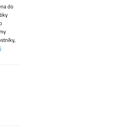
ena do
tiky
o
émy
stníky,
ý