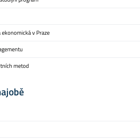
a ekonomická v Praze
nagementu
ktních metod
hajobě