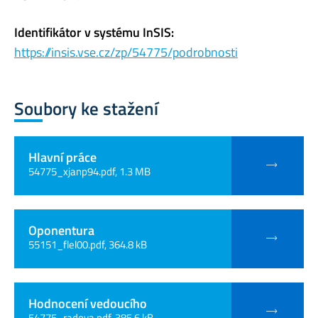
Identifikátor v systému InSIS:
https://insis.vse.cz/zp/54775/podrobnosti
Soubory ke stažení
Hlavní práce
54775_xjanp94.pdf, 1.3 MB
Oponentura
55151_flel00.pdf, 364.8 kB
Hodnocení vedoucího
54775_radova.pdf, 385.6 kB