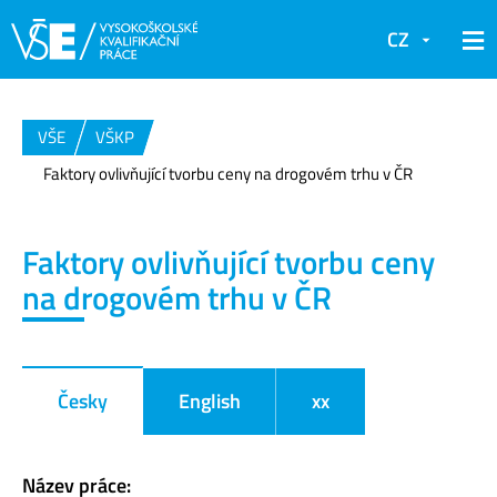
CZ
VŠE
VŠKP
Faktory ovlivňující tvorbu ceny na drogovém trhu v ČR
Faktory ovlivňující tvorbu ceny
na drogovém trhu v ČR
Česky
English
xx
Název práce: