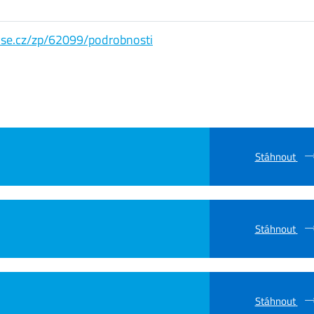
s.vse.cz/zp/62099/podrobnosti
Stáhnout
Stáhnout
Stáhnout