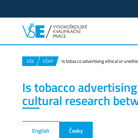
VŠE
VŠKP
Is tobacco advertising ethical or unet
Is tobacco advertising
cultural research be
English
Česky