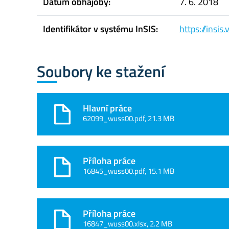
Datum obhajoby:
7. 6. 2018
Identifikátor v systému InSIS:
https://insi
Soubory ke stažení
Hlavní práce
62099_wuss00.pdf, 21.3 MB
Příloha práce
16845_wuss00.pdf, 15.1 MB
Příloha práce
16847_wuss00.xlsx, 2.2 MB