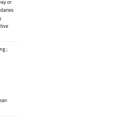
way or
ndaries
y
tive
ng ;
pean