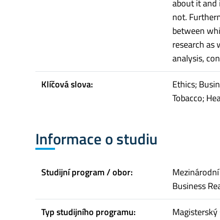
about it and 
not. Furtherm
between whi
research as w
analysis, con
Klíčová slova:
Ethics; Busi
Tobacco; Hea
Informace o studiu
Studijní program / obor:
Mezinárodní 
Business Rea
Typ studijního programu:
Magisterský 