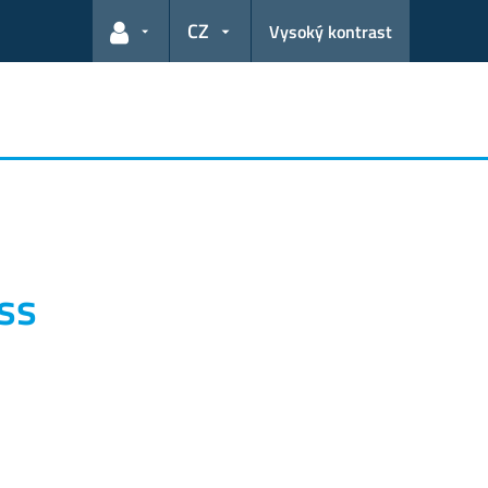
CZ
Vysoký kontrast
Odkazy pro uživatele
oss