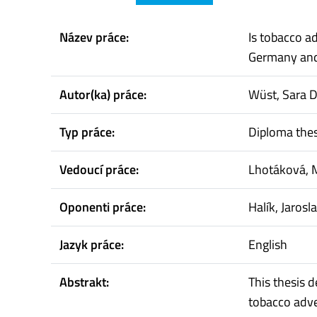
Název práce:
Is tobacco ad
Germany and
Autor(ka) práce:
Wüst, Sara 
Typ práce:
Diploma thes
Vedoucí práce:
Lhotáková, 
Oponenti práce:
Halík, Jarosl
Jazyk práce:
English
Abstrakt:
This thesis 
tobacco adve