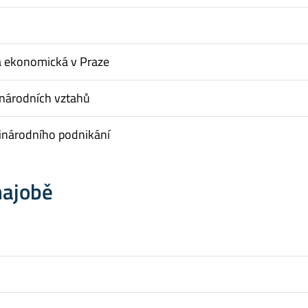
a ekonomická v Praze
inárodních vztahů
inárodního podnikání
hajobě