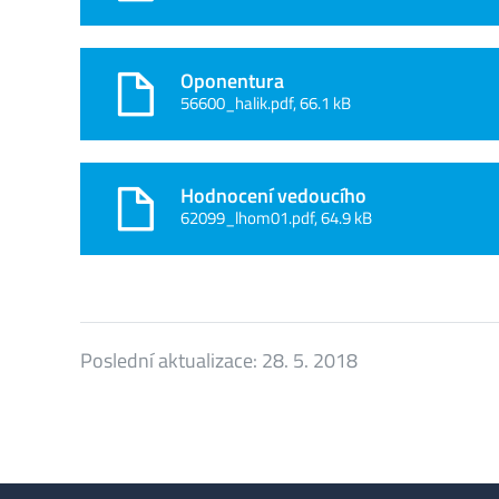
Oponentura
56600_halik.pdf, 66.1 kB
Hodnocení vedoucího
62099_lhom01.pdf, 64.9 kB
Poslední aktualizace:
28. 5. 2018