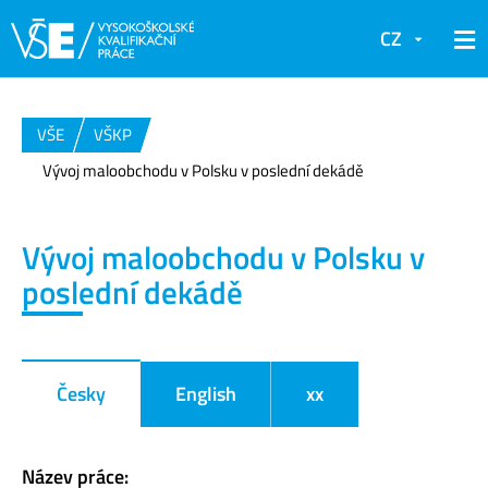
CZ
VŠE
VŠKP
Vývoj maloobchodu v Polsku v poslední dekádě
Vývoj maloobchodu v Polsku v
poslední dekádě
Česky
English
xx
Název práce: