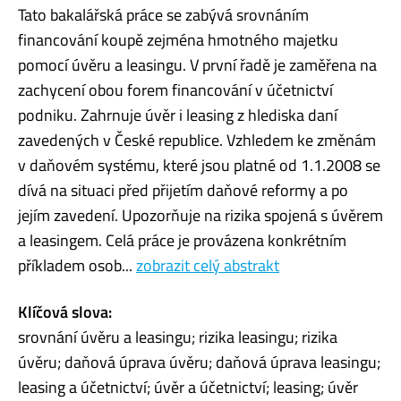
Tato bakalářská práce se zabývá srovnáním
financování koupě zejména hmotného majetku
pomocí úvěru a leasingu. V první řadě je zaměřena na
zachycení obou forem financování v účetnictví
podniku. Zahrnuje úvěr i leasing z hlediska daní
zavedených v České republice. Vzhledem ke změnám
v daňovém systému, které jsou platné od 1.1.2008 se
dívá na situaci před přijetím daňové reformy a po
jejím zavedení. Upozorňuje na rizika spojená s úvěrem
a leasingem. Celá práce je provázena konkrétním
příkladem osob...
zobrazit celý abstrakt
Klíčová slova:
srovnání úvěru a leasingu; rizika leasingu; rizika
úvěru; daňová úprava úvěru; daňová úprava leasingu;
leasing a účetnictví; úvěr a účetnictví; leasing; úvěr