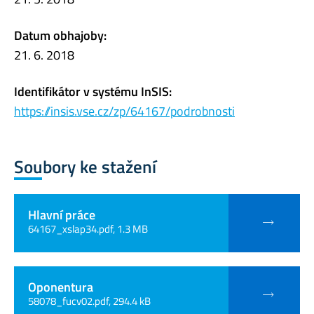
Datum obhajoby:
21. 6. 2018
Identifikátor v systému InSIS:
https://insis.vse.cz/zp/64167/podrobnosti
Soubory ke stažení
Hlavní práce
64167_xslap34.pdf, 1.3 MB
Oponentura
58078_fucv02.pdf, 294.4 kB