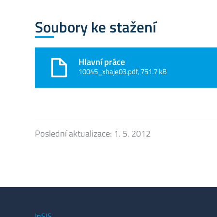
Soubory ke stažení
Hlavní práce
10045_xhaje03.pdf, 751.7 kB
Poslední aktualizace:
1. 5. 2012
InSIS