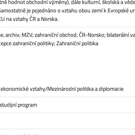
ně hodnot obchodní výměny), dále kulturní, školská a věd
Samostatně je pojednáno o vztahu obou zemí k Evropské un
 EU na vztahy ČR a Norska.
e; archiv; MZV; zahraniční obchod; ČR-Norsko; bilaterální v
pce zahraniční politiky; Zahraniční politika
ekonomické vztahy/Mezinárodní politika a diplomacie
studijní program