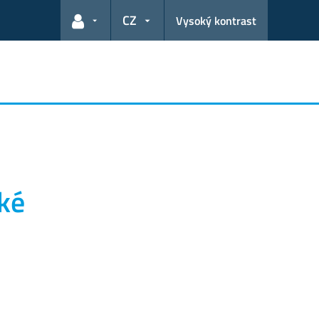
CZ
Vysoký kontrast
Odkazy pro uživatele
ké