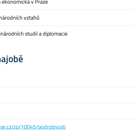
a ekonomická v Praze
inárodních vztahů
národních studií a diplomacie
hajobě
s.vse.cz/zp/10045/podrobnosti