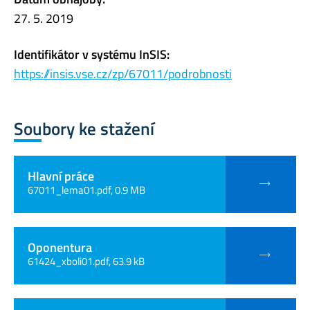
27. 5. 2019
Identifikátor v systému InSIS:
https://insis.vse.cz/zp/67011/podrobnosti
Soubory ke stažení
Hlavní práce
67011_lema01.pdf, 0.9 MB
Oponentura
61424_xboli01.pdf, 63.9 kB