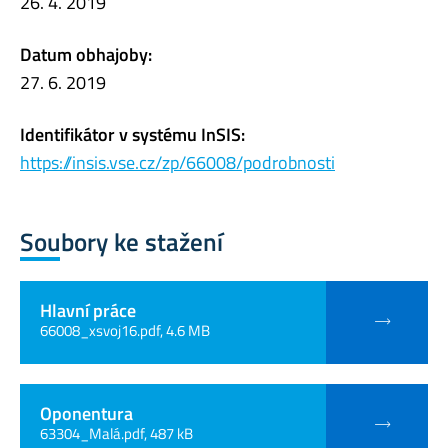
26. 4. 2019
Datum obhajoby:
27. 6. 2019
Identifikátor v systému InSIS:
https://insis.vse.cz/zp/66008/podrobnosti
Soubory ke stažení
Hlavní práce
66008_xsvoj16.pdf, 4.6 MB
Oponentura
63304_Malá.pdf, 487 kB