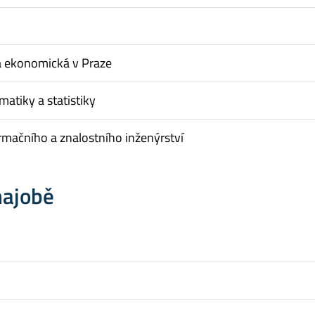
a ekonomická v Praze
matiky a statistiky
rmačního a znalostního inženýrství
hajobě