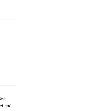
ást
eřejné