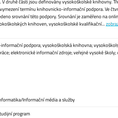
. V druhé části jsou definovány vysokoškolské knihovny. Tře
vymezení termínu knihovnicko-informační podpora. Ve čtvr
vedeno srovnání této podpory. Srovnání je zaměřeno na onli
okoškolských knihoven, vysokoškolské kvalifikační...
zobraz
-informační podpora; vysokoškolská knihovna; vysokoškol
práce; elektronické informační zdroje; veřejné vysoké školy; 
nformatika/Informační média a služby
tudijní program