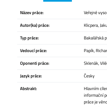
Název práce:
Veřejné vyso
Autor(ka) práce:
Klicpera, Jak
Typ práce:
Bakalářská p
Vedoucí práce:
Papík, Richa
Oponenti práce:
Sklenák, Vil
Jazyk práce:
Česky
Abstrakt:
Hlavním cíle
informační p
práce je vě