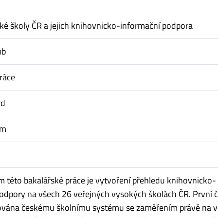
ké školy ČR a jejich knihovnicko-informační podpora
ub
ráce
rd
ém
m této bakalářské práce je vytvoření přehledu knihovnicko-
odpory na všech 26 veřejných vysokých školách ČR. První č
nována českému školnímu systému se zaměřením právě na v