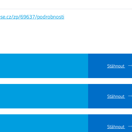
s.vse.cz/zp/69637/podrobnosti
Stáhnout
Stáhnout
Stáhnout