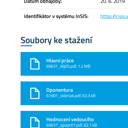
Datum obhajoby:
20. 6. 2019
Identifikátor v systému InSIS:
https://insi
Soubory ke stažení
Hlavní práce
69637_klij05.pdf, 1.2 MB
Oponentura
61901_sklenak.pdf, 63.3 kB
Hodnocení vedoucího
69637_qpapr01.pdf, 62.1 kB