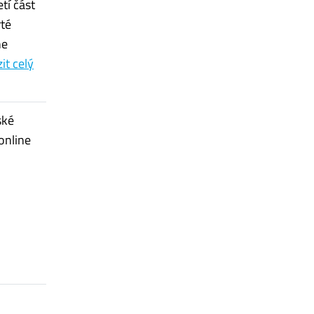
tí část
té
ne
it celý
ské
online