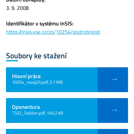
3. 9. 2008
Identifikátor v systému InSIS:
https://insis.vse.cz/zp/10254/podrobnosti
Soubory ke stažení
Hlavní práce
10254_xsvaj25.pdf, 5.1 MB
Oponentura
7332_Svěžen.pdf, 140.2 kB