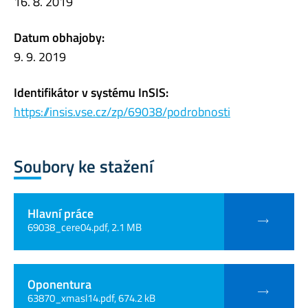
16. 8. 2019
Datum obhajoby:
9. 9. 2019
Identifikátor v systému InSIS:
https://insis.vse.cz/zp/69038/podrobnosti
Soubory ke stažení
Hlavní práce
69038_cere04.pdf, 2.1 MB
Oponentura
63870_xmasl14.pdf, 674.2 kB