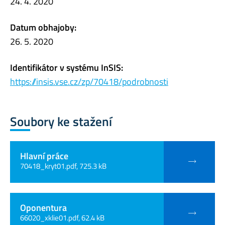
24. 4. 2020
Datum obhajoby:
26. 5. 2020
Identifikátor v systému InSIS:
https://insis.vse.cz/zp/70418/podrobnosti
Soubory ke stažení
Hlavní práce
70418_kryt01.pdf, 725.3 kB
Oponentura
66020_xklie01.pdf, 62.4 kB