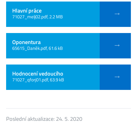
Hlavní práce
71027_melj02.pdf, 2.2 MB
Oponentura
65615_Daněk.pdf, 61.6 kB
Hodnocení vedoucího
71027_qforj01.pdf, 63.9 kB
Poslední aktualizace:
24. 5. 2020