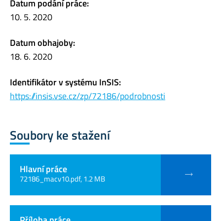
Datum podání práce:
10. 5. 2020
Datum obhajoby:
18. 6. 2020
Identifikátor v systému InSIS:
https://insis.vse.cz/zp/72186/podrobnosti
Soubory ke stažení
Hlavní práce
72186_macv10.pdf, 1.2 MB
Příloha práce