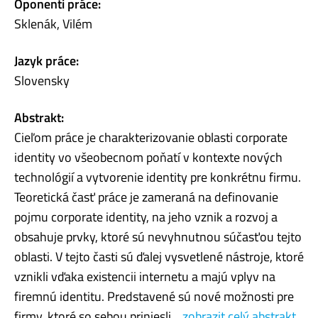
Oponenti práce:
Sklenák, Vilém
Jazyk práce:
Slovensky
Abstrakt:
Cieľom práce je charakterizovanie oblasti corporate
identity vo všeobecnom poňatí v kontexte nových
technológií a vytvorenie identity pre konkrétnu firmu.
Teoretická časť práce je zameraná na definovanie
pojmu corporate identity, na jeho vznik a rozvoj a
obsahuje prvky, ktoré sú nevyhnutnou súčasťou tejto
oblasti. V tejto časti sú ďalej vysvetlené nástroje, ktoré
vznikli vďaka existencii internetu a majú vplyv na
firemnú identitu. Predstavené sú nové možnosti pre
firmy, ktoré so sebou priniesli...
zobrazit celý abstrakt