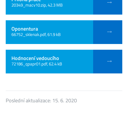
20349_macv10.zip, 42.3 MB
Oponentura
66752_sklenak.pdf, 61.9 kB
Hodnocení vedoucího
72186_qpapr01.pdf, 62.4 kB
Poslední aktualizace:
15. 6. 2020