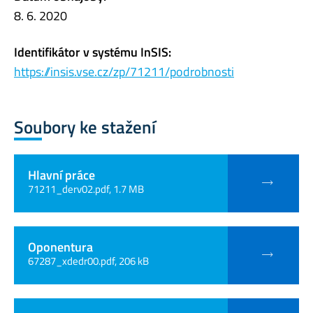
8. 6. 2020
Identifikátor v systému InSIS:
https://insis.vse.cz/zp/71211/podrobnosti
Soubory ke stažení
Hlavní práce
71211_derv02.pdf, 1.7 MB
Oponentura
67287_xdedr00.pdf, 206 kB