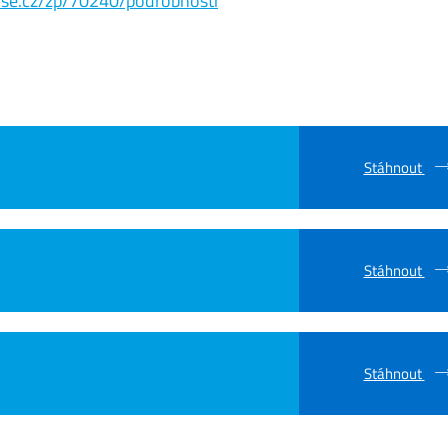
s.vse.cz/zp/70240/podrobnosti
Stáhnout
Stáhnout
Stáhnout