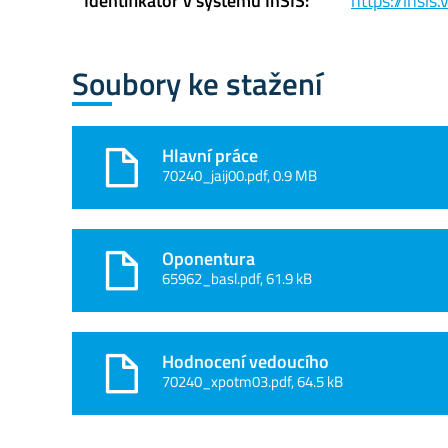
Identifikátor v systému InSIS:
https://insi
Soubory ke stažení
Hlavní práce
70240_jaij00.pdf, 0.9 MB
Oponentura
65962_basl.pdf, 61.9 kB
Hodnocení vedoucího
70240_xpotm03.pdf, 64.5 kB