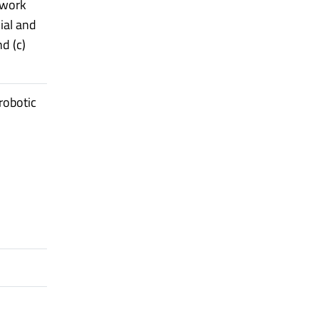
ework
cial and
d (c)
robotic