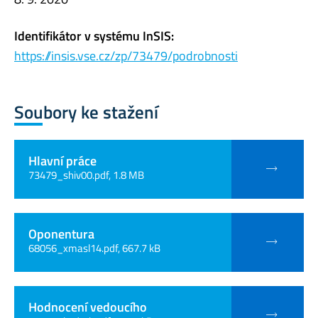
Identifikátor v systému InSIS:
https://insis.vse.cz/zp/73479/podrobnosti
Soubory ke stažení
Hlavní práce
73479_shiv00.pdf, 1.8 MB
Oponentura
68056_xmasl14.pdf, 667.7 kB
Hodnocení vedoucího