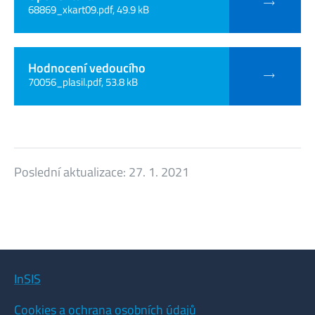
68869_xkart09.pdf, 49.9 kB
Hodnocení vedoucího
70056_plasil.pdf, 53.8 kB
Poslední aktualizace:
27. 1. 2021
InSIS
Cookies a ochrana osobních údajů