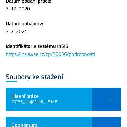
Datum podání práce:
7. 12. 2020
Datum obhajoby:
3. 2. 2021
Identifikátor v systému InSIS:
https://insis.vse.cz/zp/70056/podrobnosti
Soubory ke stažení
Hlavní práce
70056_draj02.pdf, 1.5 MB
Oponentura