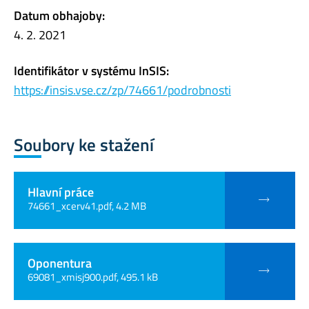
Datum obhajoby:
4. 2. 2021
Identifikátor v systému InSIS:
https://insis.vse.cz/zp/74661/podrobnosti
Soubory ke stažení
Hlavní práce
74661_xcerv41.pdf, 4.2 MB
Oponentura
69081_xmisj900.pdf, 495.1 kB